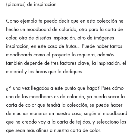
COMENTARIOS
(pizarras) de inspiración.
EN
EL
PROCESO
Como ejemplo te puedo decir que en esta colección he
CREATIVO
DE
hecho un moodboard de colorido, otro para la carta de
SWIM
color, otro de diseños inspiración, otro de imágenes
AGAINST®
EXPLICADO
inspiración, en este caso de frutas… Puede haber tantos
AQUÍ
moodboards como el proyecto lo requiera, además
DE
LA
también depende de tres factores clave, la inspiración, el
A
material y las horas que le dediques.
A
LA
Z.
¿Y una vez llegados a este punto que hago? Pues cómo
uno de los moodboars es de colorido, ya puedo sacar la
carta de color que tendrá la colección, se puede hacer
de muchas maneras en nuestro caso, según el moodboard
que he creado voy a la carta de tejidos, y selecciono los
que sean más afines a nuestra carta de color.