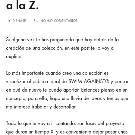
a la Z.
EN
0 SHARE
NO HAY COMENTARIOS
EL
PROCESO
El
CREATIVO
Si alguna vez te has preguntado qué hay detrás de la
DE
creación de una colección, en este post te lo voy a
SWIM
proceso
AGAINST®
explicar.
EXPLICADO
AQUÍ
creativo
DE
Lo más importante cuando creo una colección es
LA
de
A
visualizar al público ideal de SWIM AGAINST® y pensar
A
en qué de nuevo te puedo aportar. Entonces pienso en un
LA
SWIM
Z.
concepto, para ello, hago una lluvia de ideas y temas que
me interese trabajar y desarrollar.
AGAINST®
explicado
Todo lo que te voy a ir contando, son fases del proyecto
que duran un tiempo X, y es conveniente dejar pasar unas