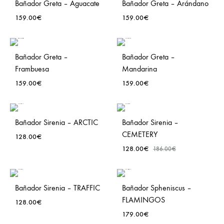
Bañador Greta – Aguacate
Bañador Greta – Arándano
159.00
€
159.00
€
ADD
ADD
Bañador Greta –
Bañador Greta –
TO
TO
Frambuesa
Mandarina
WISHLIST
WISH
159.00
€
159.00
€
ADD
ADD
Bañador Sirenia – ARCTIC
Bañador Sirenia –
TO
TO
CEMETERY
WISHLIST
WISH
128.00
€
128.00
€
186.00
€
ADD
TO
ADD
Bañador Sirenia – TRAFFIC
Bañador Spheniscus –
WISHLIST
TO
FLAMINGOS
WISH
128.00
€
179.00
€