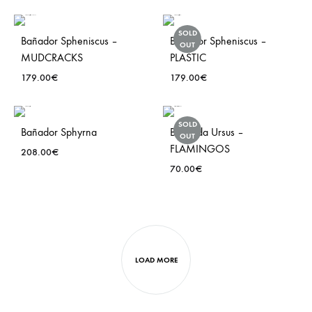
ADD
TO
ADD
SOLD
Bañador Spheniscus –
Bañador Spheniscus –
WISHLIST
TO
OUT
MUDCRACKS
PLASTIC
WISH
179.00
€
179.00
€
ADD
ADD
SOLD
Bañador Sphyrna
Bermuda Ursus –
TO
TO
OUT
FLAMINGOS
WISHLIST
WISH
208.00
€
70.00
€
ADD
TO
ADD
WISHLIST
TO
WISH
LOAD MORE