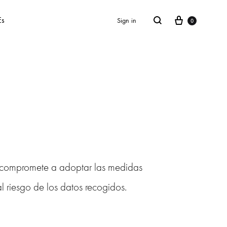
Cart
Search
Es
Sign in
0
SS2018
Dresses
Accessories
Footwear
 compromete a adoptar las medidas
Sweatshirt
l riesgo de los datos recogidos.