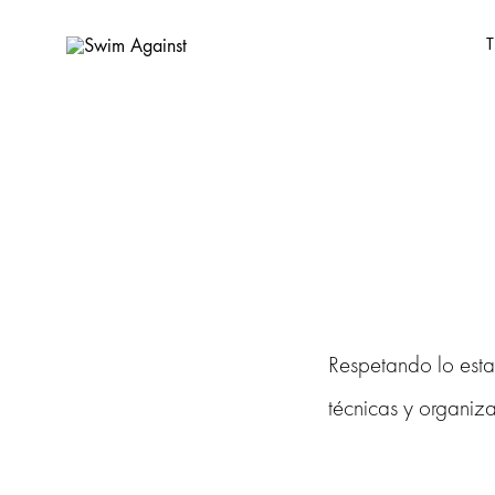
T
Swim
Sustainable
Against
Swim
&
Active
handmade
in
Barcelona.
💜
🌿
🌊
Respetando lo est
técnicas y organiza