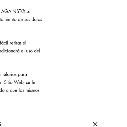
WIM AGAINST® se
tamiento de sus datos
cil retirar el
dicionará el uso del
rmularios para
el Sitio Web, se le
ido a que los mismos
S