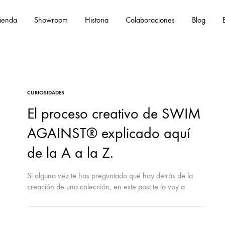
ienda
Showroom
Historia
Colaboraciones
Blog
Eng
CURIOSIDADES
El proceso creativo de SWIM
AGAINST® explicado aquí
de la A a la Z.
Si alguna vez te has preguntado qué hay detrás de la
creación de una colección, en este post te lo voy a
explicar.