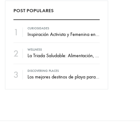
POST POPULARES
1
CURIOSIDADES
Inspiración Activista y Femenina en la Nueva Colección de Swim Against
2
WELLNESS
La Triada Saludable: Alimentación, ejercicio y descanso.
3
DISCOVERING PLACES
Los mejores destinos de playa para viajar durante todo el año.