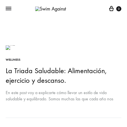
Cart
0
WELLNESS
La Triada Saludable: Alimentación,
ejercicio y descanso.
En este post voy a explicarte cómo llevar un estilo de vida
saludable y equilibrado. Somos muchas las que cada año nos
planteamos mejorar nuestra forma de vida y para ello es
necesario ir adoptando nuevas rutinas diarias. Para ello hay que
tener en cuenta tres factores clave, la alimentación, el ejercicio y
el descanso.