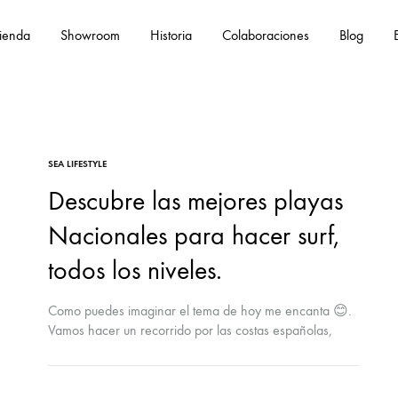
ienda
Showroom
Historia
Colaboraciones
Blog
Eng
SEA LIFESTYLE
Descubre las mejores playas
Nacionales para hacer surf,
todos los niveles.
Como puedes imaginar el tema de hoy me encanta 😊.
Vamos hacer un recorrido por las costas españolas,
para descubrir las mejores playas para surfear tanto
para principiantes, como para surferxs más avanzadxs.
Mi amiga Belén Rico, que ama el surf y sabe un montón,