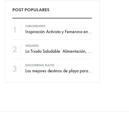
POST POPULARES
1
CURIOSIDADES
Inspiración Activista y Femenina en la Nueva Colección de Swim Against
2
WELLNESS
La Triada Saludable: Alimentación, ejercicio y descanso.
3
DISCOVERING PLACES
Los mejores destinos de playa para viajar durante todo el año.