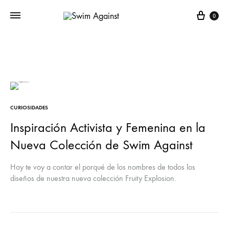
Cart
0
CURIOSIDADES
Inspiración Activista y Femenina en la
Nueva Colección de Swim Against
Hoy te voy a contar el porqué de los nombres de todos los
diseños de nuestra nueva colección Fruity Explosion.
Seguramente algún nombre te sonará, ya que todos son en honor
a mujeres jóvenes activistas de la actualidad.