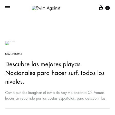
Cart
0
SEA LIFESTYLE
Descubre las mejores playas
Nacionales para hacer surf, todos los
niveles.
Como puedes imaginar el tema de hoy me encanta 😊. Vamos
hacer un recorrido por las costas españolas, para descubrir las
mejores playas para surfear tanto para principiantes, como para
surferxs más avanzadxs. Mi amiga Belén Rico, que ama el surf y