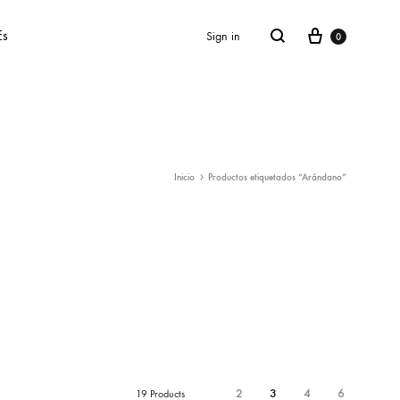
Cart
Search
Es
Sign in
0
Inicio
Productos etiquetados “Arándano”
SS2018
Dresses
Accessories
Footwear
Sweatshirt
2
3
4
6
19 Products