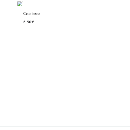
TO
WISH
Coleteros
5.50
€
ADD
TO
WISH