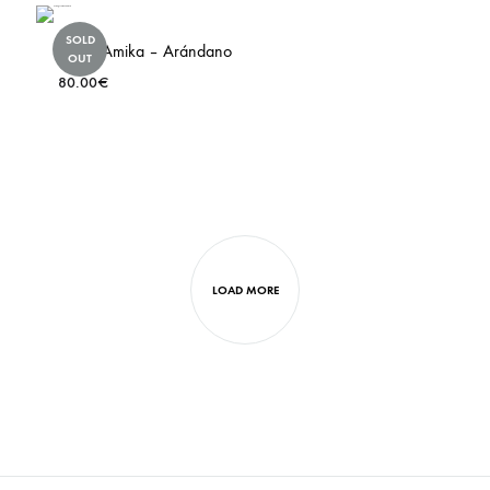
TO
SOLD
LIST
WISHLIS
Malla Amika – Arándano
OUT
80.00
€
ADD
TO
LIST
WISHLIS
LOAD MORE