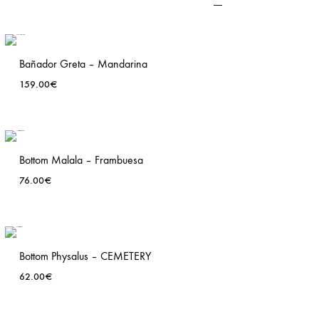
Bañador Greta – Mandarina
159.00
€
ADD
TO
T
WISHLIST
Bottom Malala – Frambuesa
76.00
€
ADD
TO
T
WISHLIST
Bottom Physalus – CEMETERY
62.00
€
ADD