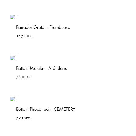
Bañador Greta – Frambuesa
159.00
€
ADD
TO
LIST
WISHLIS
Bottom Malala – Arándano
76.00
€
ADD
TO
LIST
WISHLIS
Bottom Phoconea – CEMETERY
72.00
€
ADD