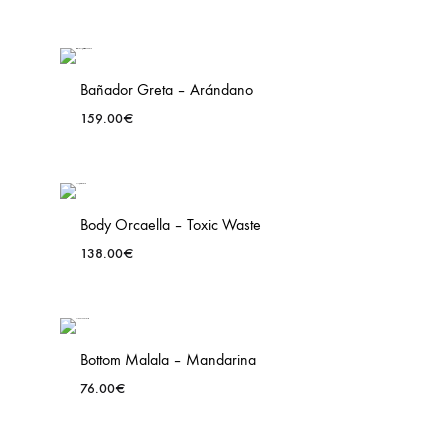
Bañador Greta – Arándano
159.00
€
ADD
TO
WISH
Body Orcaella – Toxic Waste
138.00
€
ADD
TO
WISH
Bottom Malala – Mandarina
76.00
€
ADD