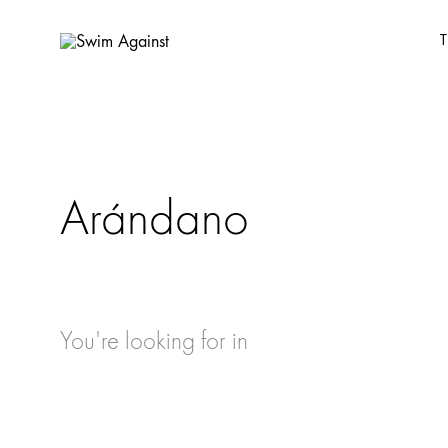
T
Swim
Sustainable
Against
Swim
&
Active
handmade
Arándano
in
Barcelona.
💜
🌿
🌊
You're looking for
in