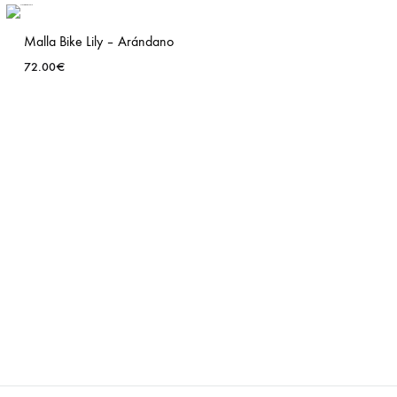
TO
T
WISHLIST
Malla Bike Lily – Arándano
72.00
€
ADD
TO
T
WISHLIST