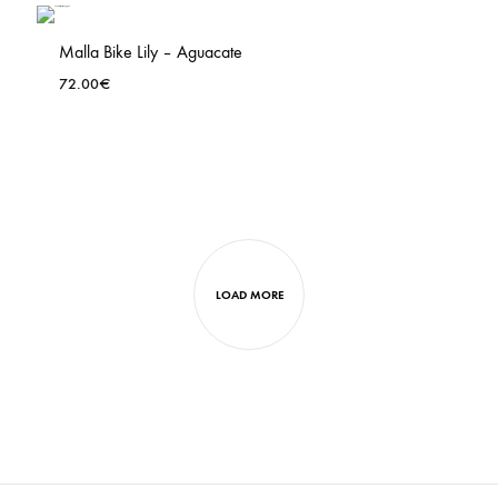
TO
LIST
WISHLIS
Malla Bike Lily – Aguacate
72.00
€
ADD
TO
LIST
WISHLIS
LOAD MORE