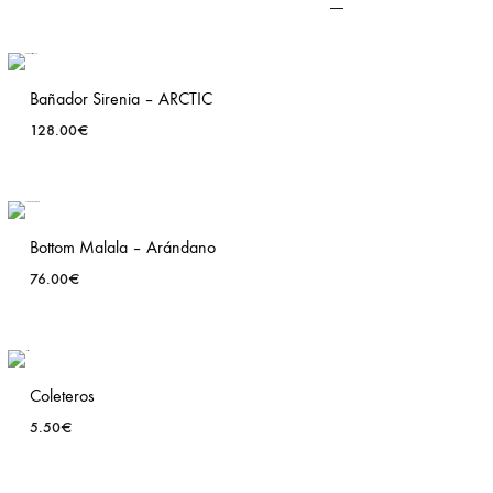
Bañador Sirenia – ARCTIC
128.00
€
ADD
TO
T
WISHLIST
Bottom Malala – Arándano
76.00
€
ADD
TO
T
WISHLIST
Coleteros
5.50
€
ADD