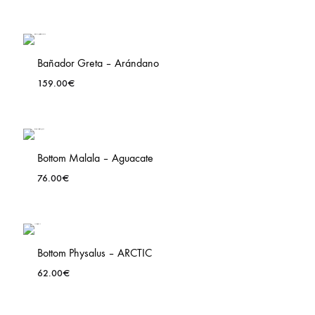
Bañador Greta – Arándano
159.00
€
ADD
TO
LIST
WISHLIS
Bottom Malala – Aguacate
76.00
€
ADD
TO
LIST
WISHLIS
Bottom Physalus – ARCTIC
62.00
€
ADD