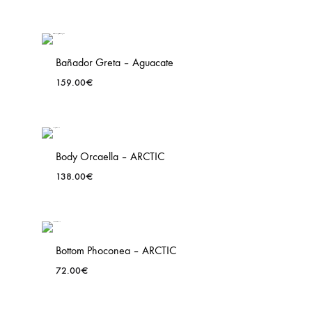
Bañador Greta – Aguacate
159.00
€
ADD
TO
WISH
Body Orcaella – ARCTIC
138.00
€
ADD
TO
WISH
Bottom Phoconea – ARCTIC
72.00
€
ADD