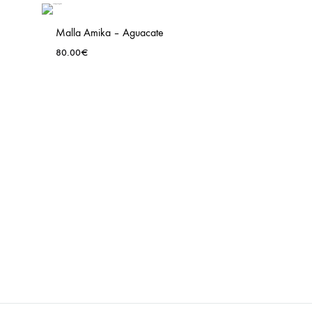
TO
WISH
Malla Amika – Aguacate
80.00
€
ADD
TO
WISH