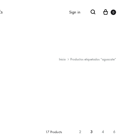
Cart
Search
Es
Sign in
0
Inicio
Productos etiquetados “aguacate”
SS2018
Dresses
Accessories
Footwear
Sweatshirt
2
3
4
6
17 Products